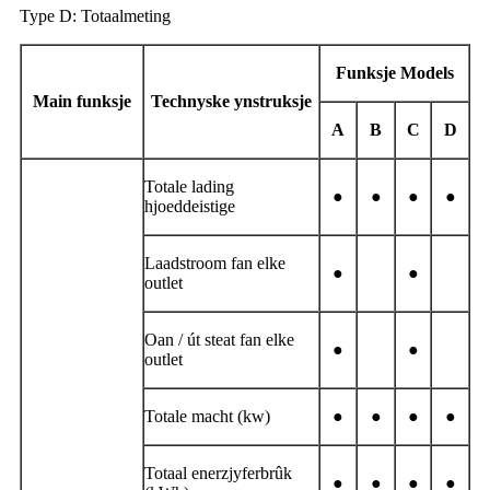
Type D: Totaalmeting
Funksje Models
Main funksje
Technyske ynstruksje
A
B
C
D
Totale lading
●
●
●
●
hjoeddeistige
Laadstroom fan elke
●
●
outlet
Oan / út steat fan elke
●
●
outlet
Totale macht (kw)
●
●
●
●
Totaal enerzjyferbrûk
●
●
●
●