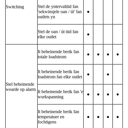
Stel de yntervaltiid fan
Switching
'sekwinsjele oan / út' fan
●
outlets yn
Stel de oan / út tiid fan
●
elke outlet
It beheinende berik fan
●
●
●
●
totale loadstrom
It beheinende berik fan
●
●
loadstrom fan elke outlet
Stel beheinende
wearde op alarm
It beheinende berik fan 'e
●
●
●
●
wurkspanning
It beheinende berik fan
temperatuer en
●
●
●
●
fochtigens