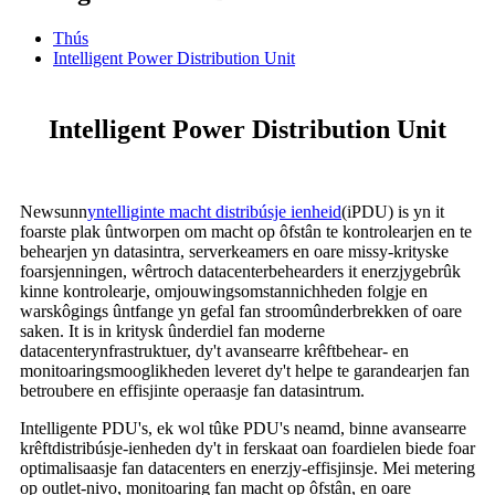
Thús
Intelligent Power Distribution Unit
Intelligent Power Distribution Unit
Newsunn
yntelliginte macht distribúsje ienheid
(iPDU) is yn it
foarste plak ûntworpen om macht op ôfstân te kontrolearjen en te
behearjen yn datasintra, serverkeamers en oare missy-krityske
foarsjenningen, wêrtroch datacenterbehearders it enerzjygebrûk
kinne kontrolearje, omjouwingsomstannichheden folgje en
warskôgings ûntfange yn gefal fan stroomûnderbrekken of oare
saken. It is in kritysk ûnderdiel fan moderne
datacenterynfrastruktuer, dy't avansearre krêftbehear- en
monitoaringsmooglikheden leveret dy't helpe te garandearjen fan
betroubere en effisjinte operaasje fan datasintrum.
Intelligente PDU's, ek wol tûke PDU's neamd, binne avansearre
krêftdistribúsje-ienheden dy't in ferskaat oan foardielen biede foar
optimalisaasje fan datacenters en enerzjy-effisjinsje. Mei metering
op outlet-nivo, monitoaring fan macht op ôfstân, en oare