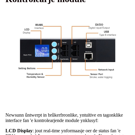
Newsunn ûntwerpt in brûkerfreonlike, yntuïtive en tagonklike
interface fan 'e kontrolearjende module ynklusyf:
LCD Display
: jout real-time ynformaasje oer de status fan 'e