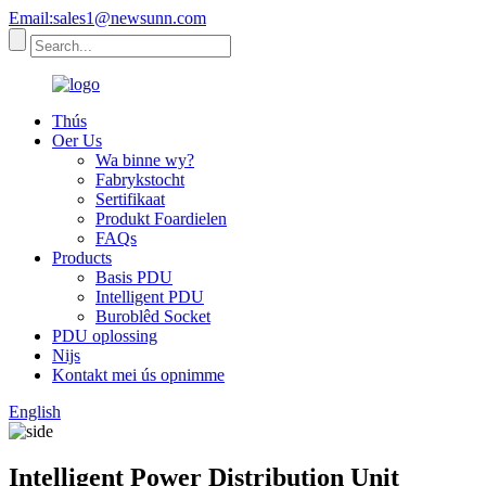
Email:sales1@newsunn.com
Thús
Oer Us
Wa binne wy?
Fabrykstocht
Sertifikaat
Produkt Foardielen
FAQs
Products
Basis PDU
Intelligent PDU
Buroblêd Socket
PDU oplossing
Nijs
Kontakt mei ús opnimme
English
Intelligent Power Distribution Unit