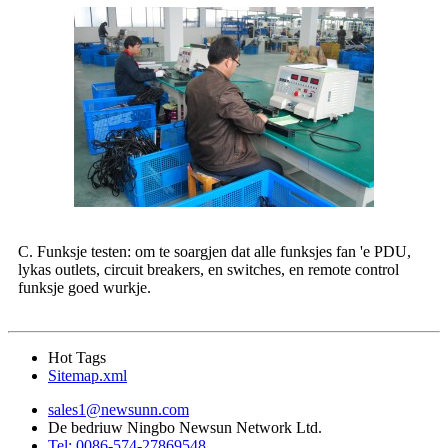
C. Funksje testen
: om te soargjen dat alle funksjes fan 'e PDU,
lykas outlets, circuit breakers, en switches, en remote control
funksje goed wurkje.
Hot Tags
Sitemap.xml
sales1@newsunn.com
De bedriuw Ningbo Newsun Network Ltd.
Tel: 0086-574-27869548