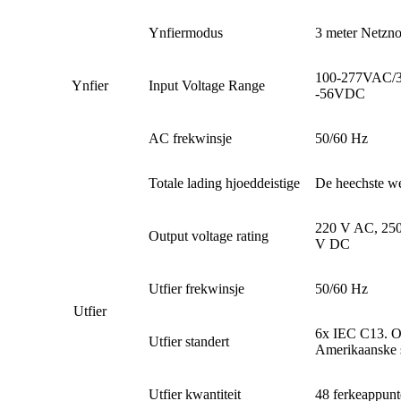
Ynfiermodus
3 meter Netznoe
100-277VAC/
Ynfier
Input Voltage Range
-56VDC
AC frekwinsje
50/60 Hz
Totale lading hjoeddeistige
De heechste w
220 V AC, 25
Output voltage rating
V DC
Utfier frekwinsje
50/60 Hz
Utfier
6x IEC C13. Op
Utfier standert
Amerikaanske s
Utfier kwantiteit
48 ferkeappun