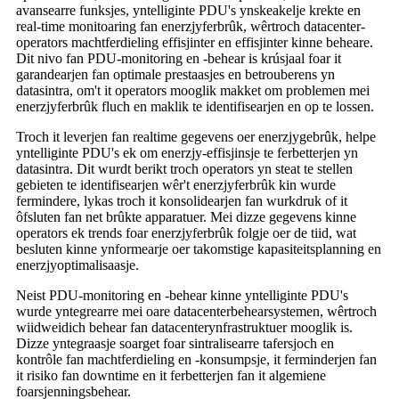
avansearre funksjes, yntelliginte PDU's ynskeakelje krekte en
real-time monitoaring fan enerzjyferbrûk, wêrtroch datacenter-
operators machtferdieling effisjinter en effisjinter kinne beheare.
Dit nivo fan PDU-monitoring en -behear is krúsjaal foar it
garandearjen fan optimale prestaasjes en betrouberens yn
datasintra, om't it operators mooglik makket om problemen mei
enerzjyferbrûk fluch en maklik te identifisearjen en op te lossen.
Troch it leverjen fan realtime gegevens oer enerzjygebrûk, helpe
yntelliginte PDU's ek om enerzjy-effisjinsje te ferbetterjen yn
datasintra. Dit wurdt berikt troch operators yn steat te stellen
gebieten te identifisearjen wêr't enerzjyferbrûk kin wurde
fermindere, lykas troch it konsolidearjen fan wurkdruk of it
ôfsluten fan net brûkte apparatuer. Mei dizze gegevens kinne
operators ek trends foar enerzjyferbrûk folgje oer de tiid, wat
besluten kinne ynformearje oer takomstige kapasiteitsplanning en
enerzjyoptimalisaasje.
Neist PDU-monitoring en -behear kinne yntelliginte PDU's
wurde yntegrearre mei oare datacenterbehearsystemen, wêrtroch
wiidweidich behear fan datacenterynfrastruktuer mooglik is.
Dizze yntegraasje soarget foar sintralisearre tafersjoch en
kontrôle fan machtferdieling en -konsumpsje, it ferminderjen fan
it risiko fan downtime en it ferbetterjen fan it algemiene
foarsjenningsbehear.