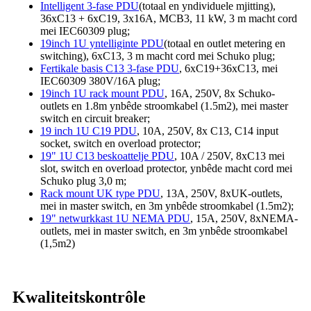
Intelligent 3-fase PDU
(totaal en yndividuele mjitting),
36xC13 + 6xC19, 3x16A, MCB3, 11 kW, 3 m macht cord
mei IEC60309 plug;
19inch 1U yntelliginte PDU
(totaal en outlet metering en
switching), 6xC13, 3 m macht cord mei Schuko plug;
Fertikale basis C13 3-fase PDU
, 6xC19+36xC13, mei
IEC60309 380V/16A plug;
19inch 1U rack mount PDU
, 16A, 250V, 8x Schuko-
outlets en 1.8m ynbêde stroomkabel (1.5m2), mei master
switch en circuit breaker;
19 inch 1U C19 PDU
, 10A, 250V, 8x C13, C14 input
socket, switch en overload protector;
19" 1U C13 beskoattelje PDU
, 10A / 250V, 8xC13 mei
slot, switch en overload protector, ynbêde macht cord mei
Schuko plug 3,0 m;
Rack mount UK type PDU
, 13A, 250V, 8xUK-outlets,
mei in master switch, en 3m ynbêde stroomkabel (1.5m2);
19" netwurkkast 1U NEMA PDU
, 15A, 250V, 8xNEMA-
outlets, mei in master switch, en 3m ynbêde stroomkabel
(1,5m2)
Kwaliteitskontrôle