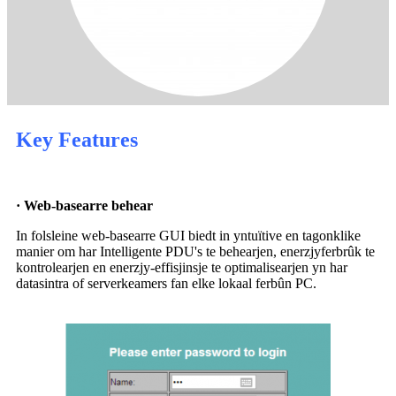
Key Features
· Web-basearre behear
In folsleine web-basearre GUI biedt in yntuïtive en tagonklike
manier om har Intelligente PDU's te behearjen, enerzjyferbrûk te
kontrolearjen en enerzjy-effisjinsje te optimalisearjen yn har
datasintra of serverkeamers fan elke lokaal ferbûn PC.