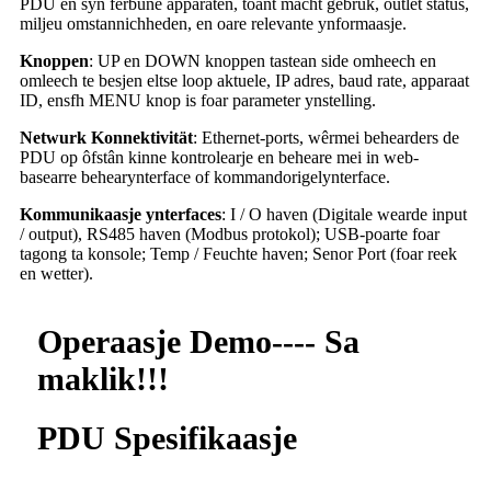
PDU en syn ferbûne apparaten, toant macht gebrûk, outlet status,
miljeu omstannichheden, en oare relevante ynformaasje.
Knoppen
: UP en DOWN knoppen tastean side omheech en
omleech te besjen eltse loop aktuele, IP adres, baud rate, apparaat
ID, ensfh MENU knop is foar parameter ynstelling.
Netwurk Konnektivität
: Ethernet-ports, wêrmei behearders de
PDU op ôfstân kinne kontrolearje en beheare mei in web-
basearre behearynterface of kommandorigelynterface.
Kommunikaasje ynterfaces
: I / O haven (Digitale wearde input
/ output), RS485 haven (Modbus protokol); USB-poarte foar
tagong ta konsole; Temp / Feuchte haven; Senor Port (foar reek
en wetter).
Operaasje Demo---- Sa
maklik!!!
PDU Spesifikaasje