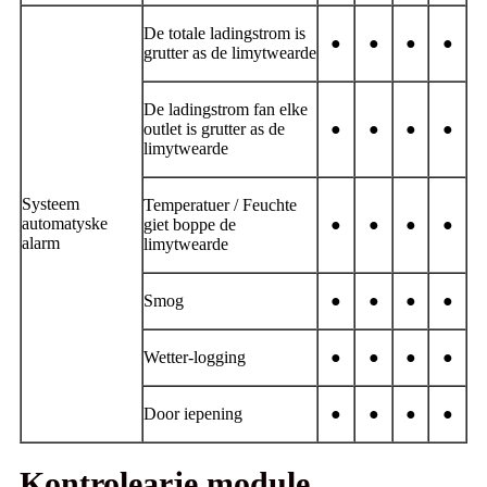
De totale ladingstrom is
●
●
●
●
grutter as de limytwearde
De ladingstrom fan elke
outlet is grutter as de
●
●
●
●
limytwearde
Systeem
Temperatuer / Feuchte
automatyske
giet boppe de
●
●
●
●
alarm
limytwearde
Smog
●
●
●
●
Wetter-logging
●
●
●
●
Door iepening
●
●
●
●
Kontrolearje module