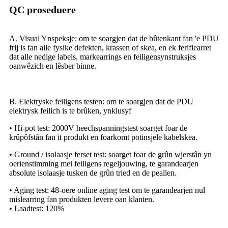
QC proseduere
A. Visual Ynspeksje
: om te soargjen dat de bûtenkant fan 'e PDU
frij is fan alle fysike defekten, krassen of skea, en ek ferifiearret
dat alle nedige labels, markearrings en feiligensynstruksjes
oanwêzich en lêsber binne.
B. Elektryske feiligens testen
: om te soargjen dat de PDU
elektrysk feilich is te brûken, ynklusyf
• Hi-pot test: 2000V heechspanningstest soarget foar de
krûpôfstân fan it produkt en foarkomt potinsjele kabelskea.
• Ground / isolaasje ferset test: soarget foar de grûn wjerstân yn
oerienstimming mei feiligens regeljouwing, te garandearjen
absolute isolaasje tusken de grûn tried en de peallen.
• Aging test: 48-oere online aging test om te garandearjen nul
mislearring fan produkten levere oan klanten.
• Laadtest: 120%