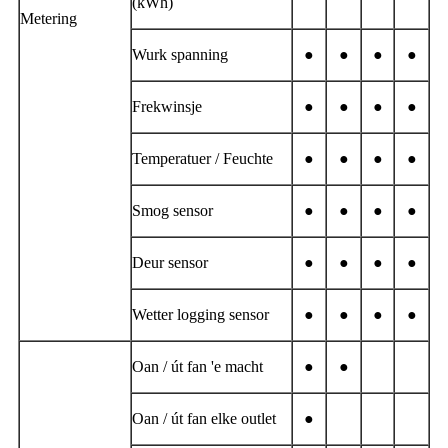
(kWh)
Metering
Wurk spanning
●
●
●
●
Frekwinsje
●
●
●
●
Temperatuer / Feuchte
●
●
●
●
Smog sensor
●
●
●
●
Deur sensor
●
●
●
●
Wetter logging sensor
●
●
●
●
Oan / út fan 'e macht
●
●
Oan / út fan elke outlet
●