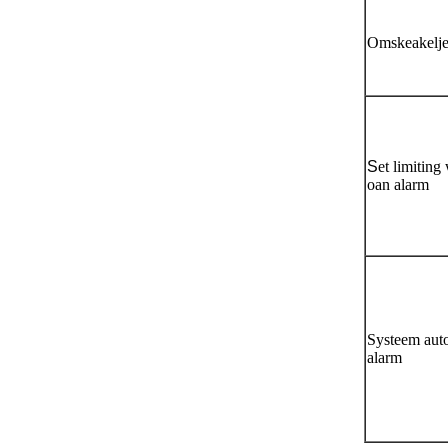
Omskeakelj
S
et limiting
oan alarm
Systeem aut
alarm