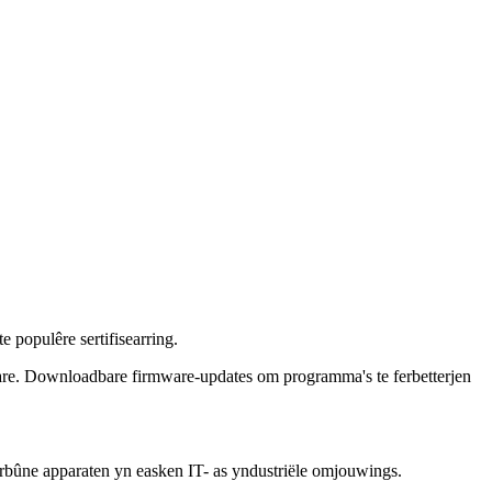
populêre sertifisearring.
are. Downloadbare firmware-updates om programma's te ferbetterjen
ferbûne apparaten yn easken IT- as yndustriële omjouwings.