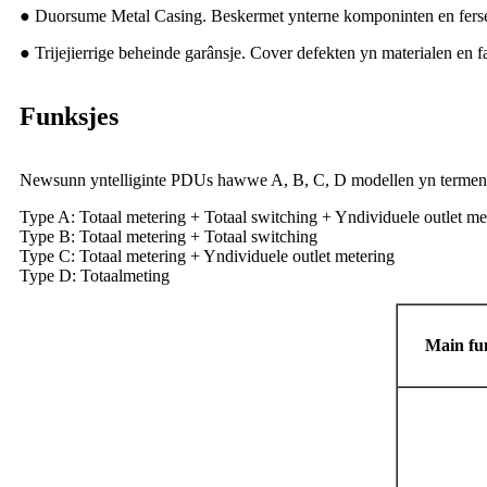
● Duorsume Metal Casing. Beskermet ynterne komponinten en ferset s
● Trijejierrige beheinde garânsje. Cover defekten yn materialen en 
Funksjes
Newsunn yntelliginte PDUs hawwe A, B, C, D modellen yn termen 
Type A: Totaal metering + Totaal switching + Yndividuele outlet me
Type B: Totaal metering + Totaal switching
Type C: Totaal metering + Yndividuele outlet metering
Type D: Totaalmeting
Main fu