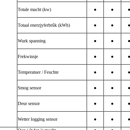
Totale macht (kw)
●
●
Totaal enerzjyferbrûk (kWh)
●
●
Wurk spanning
●
●
Frekwinsje
●
●
Temperatuer / Feuchte
●
●
Smog sensor
●
●
Deur sensor
●
●
Wetter logging sensor
●
●