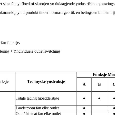
kea fan ynfloed of skuorjen yn útdaagjende yndustriële omjouwings. Ek
fakmanskip yn it produkt ûnder normaal gebrûk en betingsten binnen tri
fan funksje.
tering + Yndividuele outlet switching
Funksje Mod
nksje
Technyske ynstruksje
A
B
Totale lading hjoeddeistige
●
●
Laadstroom fan elke outlet
●
Oan / út steat fan elke outlet
●