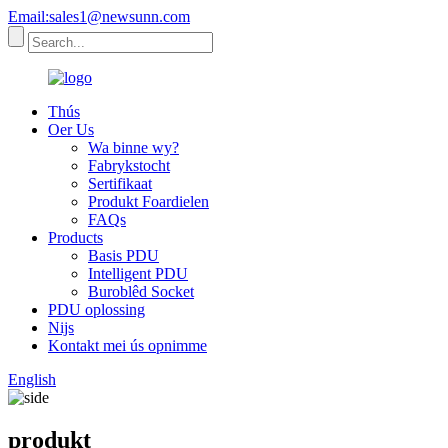
Email:sales1@newsunn.com
Thús
Oer Us
Wa binne wy?
Fabrykstocht
Sertifikaat
Produkt Foardielen
FAQs
Products
Basis PDU
Intelligent PDU
Buroblêd Socket
PDU oplossing
Nijs
Kontakt mei ús opnimme
English
produkt