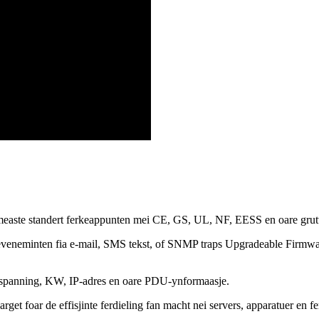
easte standert ferkeappunten mei CE, GS, UL, NF, EESS en oare grutte 
 eveneminten fia e-mail, SMS tekst, of SNMP traps Upgradeable Firmw
, spanning, KW, IP-adres en oare PDU-ynformaasje.
t foar de effisjinte ferdieling fan macht nei servers, apparatuer en 